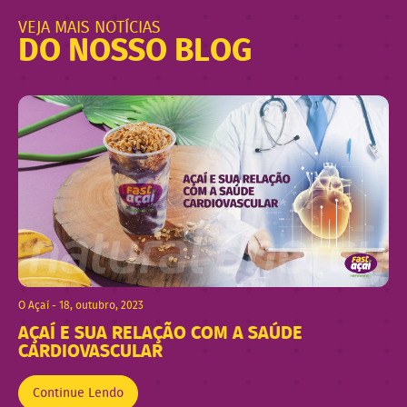
VEJA MAIS NOTÍCIAS
DO NOSSO BLOG
O Açaí - 18, outubro, 2023
AÇAÍ E SUA RELAÇÃO COM A SAÚDE
CARDIOVASCULAR
Continue Lendo