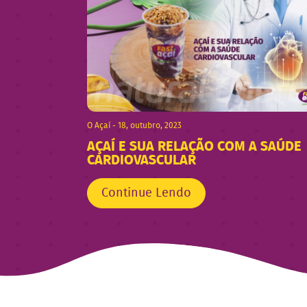
O Açaí - 18, outubro, 2023
AÇAÍ E SUA RELAÇÃO COM A SAÚDE
CARDIOVASCULAR
Continue Lendo