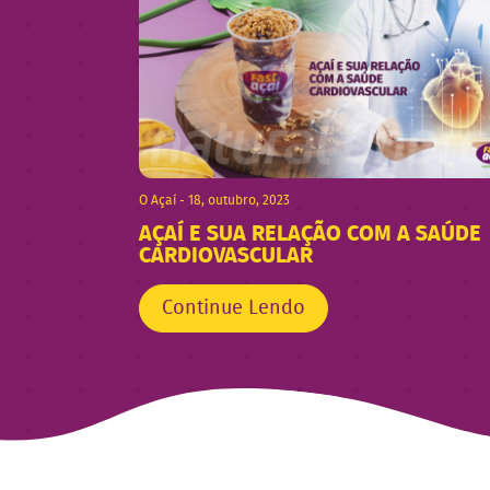
O Açaí - 18, outubro, 2023
AÇAÍ E SUA RELAÇÃO COM A SAÚDE
CARDIOVASCULAR
Continue Lendo