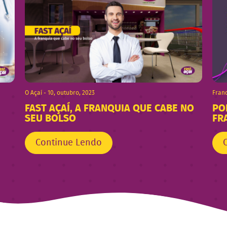
O Açaí - 10, outubro, 2023
Franq
FAST AÇAÍ, A FRANQUIA QUE CABE NO
PO
SEU BOLSO
FR
Continue Lendo