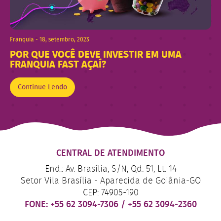
Franquia - 18, setembro, 2023
POR QUE VOCÊ DEVE INVESTIR EM UMA
FRANQUIA FAST AÇAÍ?
Continue Lendo
CENTRAL DE ATENDIMENTO
End.: Av. Brasília, S/N, Qd. 51, Lt. 14
Setor Vila Brasília - Aparecida de Goiânia-GO
CEP: 74905-190
FONE:
+55 62 3094-7306
/
+55 62 3094-2360