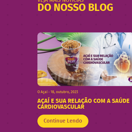
VEJA MAIS NOTÍCIAS
DO NOSSO BLOG
O Açaí - 18, outubro, 2023
AÇAÍ E SUA RELAÇÃO COM A SAÚDE
CARDIOVASCULAR
Continue Lendo