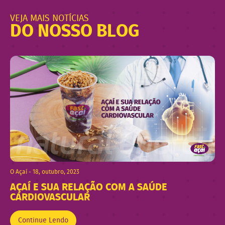
VEJA MAIS NOTÍCIAS
DO NOSSO BLOG
O Açaí - 18, outubro, 2023
AÇAÍ E SUA RELAÇÃO COM A SAÚDE
CARDIOVASCULAR
Continue Lendo