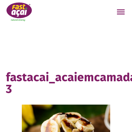
FAÇA O SEU PEDIDO!
fastacai_acaiemcamad
3