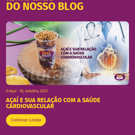
DO NOSSO BLOG
O Açaí - 18, outubro, 2023
AÇAÍ E SUA RELAÇÃO COM A SAÚDE
CARDIOVASCULAR
Continue Lendo