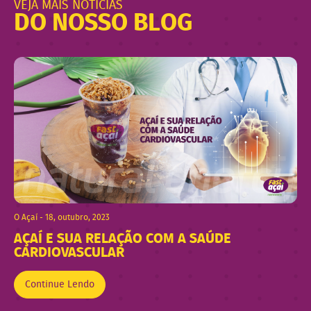
VEJA MAIS NOTÍCIAS
DO NOSSO BLOG
O Açaí - 18, outubro, 2023
AÇAÍ E SUA RELAÇÃO COM A SAÚDE
CARDIOVASCULAR
Continue Lendo