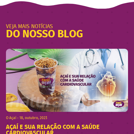
VEJA MAIS NOTÍCIAS
DO NOSSO BLOG
O Açaí - 18, outubro, 2023
AÇAÍ E SUA RELAÇÃO COM A SAÚDE
CARDIOVASCULAR