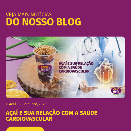
VEJA MAIS NOTÍCIAS
DO NOSSO BLOG
O Açaí - 18, outubro, 2023
AÇAÍ E SUA RELAÇÃO COM A SAÚDE
CARDIOVASCULAR