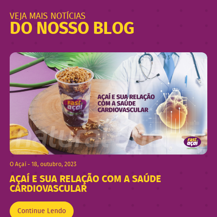
VEJA MAIS NOTÍCIAS
DO NOSSO BLOG
O Açaí - 18, outubro, 2023
AÇAÍ E SUA RELAÇÃO COM A SAÚDE
CARDIOVASCULAR
Continue Lendo